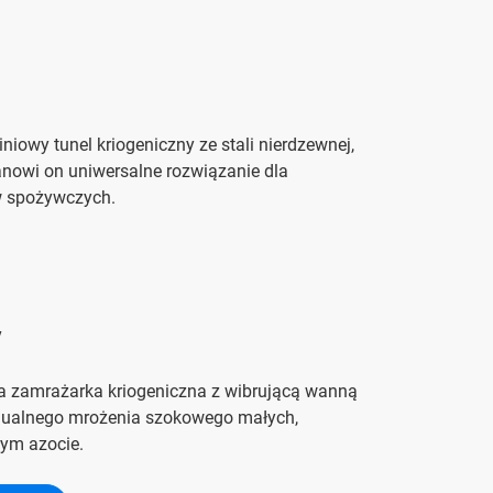
owy tunel kriogeniczny ze stali nierdzewnej,
Stanowi on uniwersalne rozwiązanie dla
w spożywczych.
V
 zamrażarka kriogeniczna z wibrującą wanną
idualnego mrożenia szokowego małych,
łym azocie.