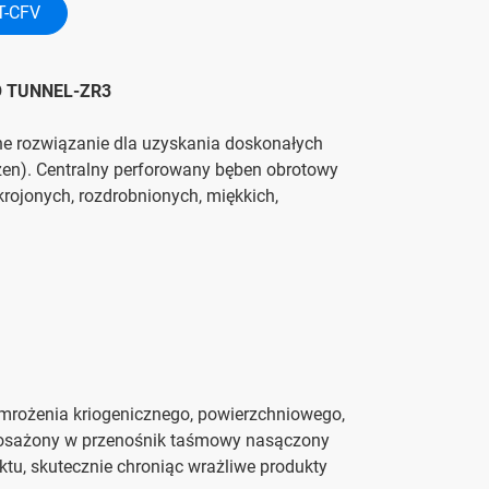
T-CFV
YO TUNNEL-ZR3
 rozwiązanie dla uzyskania doskonałych
ozen). Centralny perforowany bęben obrotowy
ojonych, rozdrobnionych, miękkich,
mrożenia kriogenicznego, powierzchniowego,
wyposażony w przenośnik taśmowy nasączony
tu, skutecznie chroniąc wrażliwe produkty