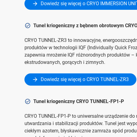
Dowiedz się więcej o CRYO IMMERSION UNI
Tunel kriogeniczny z bębnem obrotowym CR
CRYO TUNNEL-ZR3 to innowacyjne, energooszczędne
produktów w technologii IQF (Individually Quick Fr
zapewnia mrożenie IQF różnorodnych produktów – kr
ekstrudowanych, gorących i zimnych.
Dowiedz się więcej o CRYO TUNNEL-ZR3
Tunel kriogeniczny CRYO TUNNEL-FP1-P
CRYO TUNNEL-FP1-P to uniwersalne urządzenie do 
utwardzania i stabilizacji produktów. Tunel jest 
ciekłym azotem, błyskawicznie zamraża spód produk