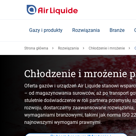
Skip
to
main
content
Gazy i produkty
Rozwiązania
Branże
Strona główna
Rozwiązania
Chłodzenie i mrożenie
Chłodzenie i mrożenie
Oferta gazów i urządzeń Air Liquide stanowi wsparc
– od magazynowania surowców, aż po transport go
stuletnie doświadczenie w roli partnera przemysłu 
rozwoju, dostarczamy zaawansowane rozwiązania, k
wymaganiami branżowymi, takimi jak norma ISO 2
najnowszymi wymogami prawnymi.