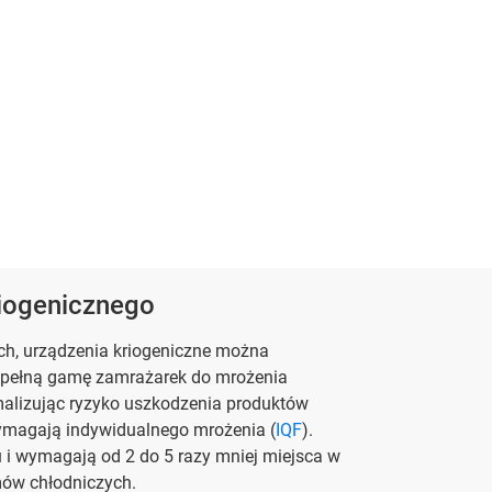
iogenicznego
h, urządzenia kriogeniczne można
e pełną gamę zamrażarek do mrożenia
malizując ryzyko uszkodzenia produktów
wymagają indywidualnego mrożenia (
IQF
).
i wymagają od 2 do 5 razy mniej miejsca w
ów chłodniczych.