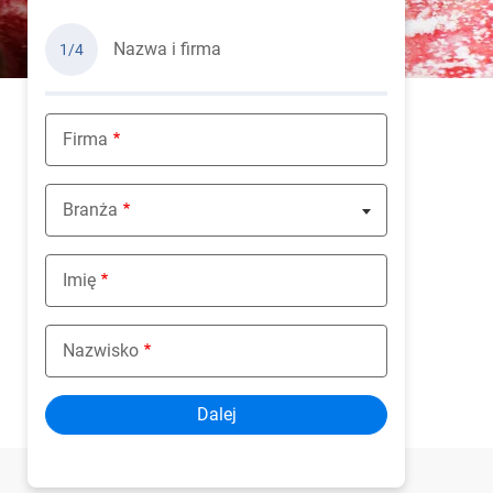
Nazwa i firma
1/4
Firma
Branża
Nothing selected
Imię
Nazwisko