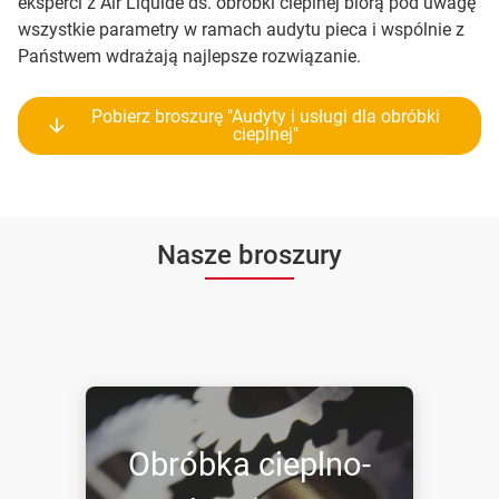
eksperci z Air Liquide ds. obróbki cieplnej biorą pod uwagę
wszystkie parametry w ramach audytu pieca i wspólnie z
Państwem wdrażają najlepsze rozwiązanie.
Pobierz broszurę "Audyty i usługi dla obróbki
cieplnej"
Nasze broszury
Obróbka cieplno-