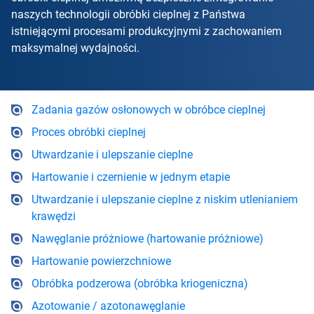
naszych technologii obróbki cieplnej z Państwa
istniejącymi procesami produkcyjnymi z zachowaniem
maksymalnej wydajności.
Zadania gazów osłonowych w obróbce cieplnej
Proces obróbki cieplnej
Utwardzanie i ulepszanie cieplne
Hartowanie i czernienie w jednym etapie
Utwardzanie i ulepszanie cieplne z niskim utlenianiem
krawędzi
Nawęglanie próżniowe (hartowanie próżniowe)
Hartowanie powierzchniowe
Obróbka podzerowa (obróbka kriogeniczna)
Azotowanie / azotonawęglanie