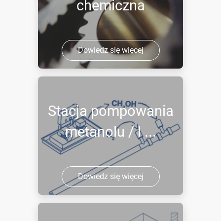
chemiczna
Dowiedz się więcej
Stacja pompowania
metanolu / l ...
Dowiedz się więcej