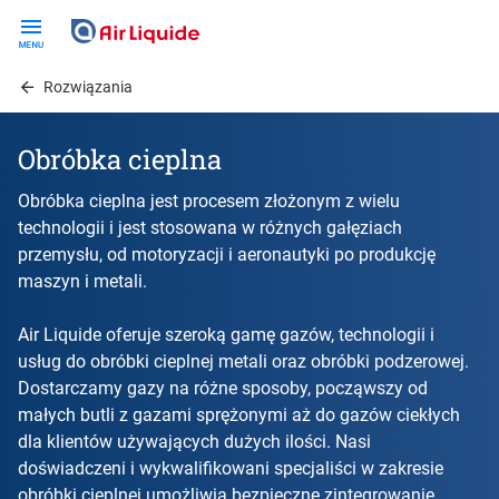
Skip
to
main
Rozwiązania
content
Obróbka cieplna
Obróbka cieplna jest procesem złożonym z wielu
technologii i jest stosowana w różnych gałęziach
przemysłu, od motoryzacji i aeronautyki po produkcję
maszyn i metali.
Air Liquide oferuje szeroką gamę gazów, technologii i
usług do obróbki cieplnej metali oraz obróbki podzerowej.
Dostarczamy gazy na różne sposoby, począwszy od
małych butli z gazami sprężonymi aż do gazów ciekłych
dla klientów używających dużych ilości. Nasi
doświadczeni i wykwalifikowani specjaliści w zakresie
obróbki cieplnej umożliwią bezpieczne zintegrowanie