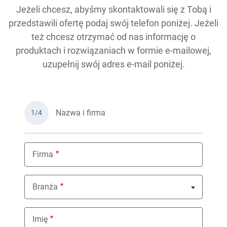
Jeżeli chcesz, abyśmy skontaktowali się z Tobą i
przedstawili ofertę podaj swój telefon poniżej. Jeżeli
też chcesz otrzymać od nas informację o
produktach i rozwiązaniach w formie e-mailowej,
uzupełnij swój adres e-mail poniżej.
Nazwa i firma
1/4
Firma
Branża
Nothing selected
Imię