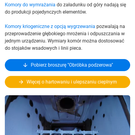
Komory do wymrażania
do załadunku od góry nadają się
do produkcji pojedynczych elementów.
Komory kriogeniczne z opcją wygrzewania
pozwalają na
przeprowadzenie głębokiego mrożenia i odpuszczania w
jednym urządzeniu. Wymiary komór można dostosować
do stojaków wsadowych i linii pieca.
Pobierz broszurę "Obróbka podzerowa"
Więcej o hartowaniu i ulepszaniu cieplnym