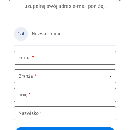
uzupełnij swój adres e-mail poniżej.
Nazwa i firma
1/4
Firma
Branża
Nothing selected
Imię
Nazwisko