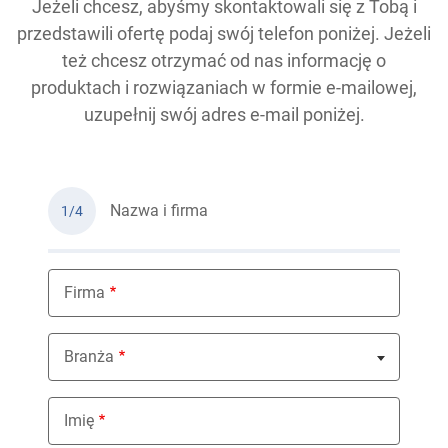
Jeżeli chcesz, abyśmy skontaktowali się z Tobą i
przedstawili ofertę podaj swój telefon poniżej. Jeżeli
też chcesz otrzymać od nas informację o
produktach i rozwiązaniach w formie e-mailowej,
uzupełnij swój adres e-mail poniżej.
Nazwa i firma
1/4
Firma
Branża
Nothing selected
Imię