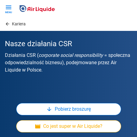
Skip
to
main
Kariera
content
Nasze działania CSR
Działania CSR (
corporate social responsibility
= społeczna
odpowiedzialność biznesu), podejmowane przez Air
Liquide w Polsce.
Pobierz broszurę
Co jest super w Air Liquide?