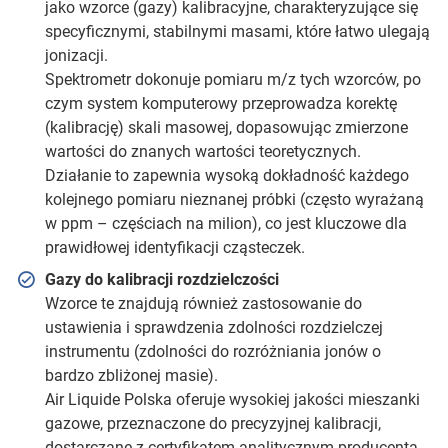
jako wzorce (gazy) kalibracyjne, charakteryzujące się
specyficznymi, stabilnymi masami, które łatwo ulegają
jonizacji.
Spektrometr dokonuje pomiaru m/z tych wzorców, po
czym system komputerowy przeprowadza korektę
(kalibrację) skali masowej, dopasowując zmierzone
wartości do znanych wartości teoretycznych.
Działanie to zapewnia wysoką dokładność każdego
kolejnego pomiaru nieznanej próbki (często wyrażaną
w ppm – częściach na milion), co jest kluczowe dla
prawidłowej identyfikacji cząsteczek.
Gazy do kalibracji rozdzielczości
Wzorce te znajdują również zastosowanie do
ustawienia i sprawdzenia zdolności rozdzielczej
instrumentu (zdolności do rozróżniania jonów o
bardzo zbliżonej masie).
Air Liquide Polska oferuje wysokiej jakości mieszanki
gazowe, przeznaczone do precyzyjnej kalibracji,
dostarczane z certyfikatem analitycznym producenta.