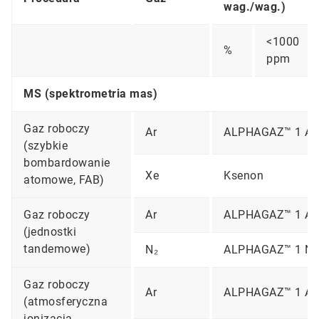
wag./wag.)
<1000
%
ppm
MS (spektrometria mas)
Gaz roboczy
Ar
ALPHAGAZ™ 1 A
(szybkie
bombardowanie
Xe
Ksenon
atomowe, FAB)
Gaz roboczy
Ar
ALPHAGAZ™ 1 Ar
(jednostki
tandemowe)
N₂
ALPHAGAZ™ 1 N
Gaz roboczy
Ar
ALPHAGAZ™ 1 Ar
(atmosferyczna
jonizacja