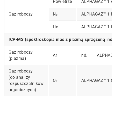
Powietrze
ALPHAGAZ™ 1 Ai
Gaz roboczy
N₂
ALPHAGAZ™ 1 N
He
ALPHAGAZ™ 1 He
ICP-MS (spektroskopia mas z plazmą sprzężoną induk
Gaz roboczy
Ar
nd.
ALPHAGA
(plazma)
Gaz roboczy
(do analizy
O₂
ALPHAGAZ™ 1 O
rozpuszczalników
organicznych)