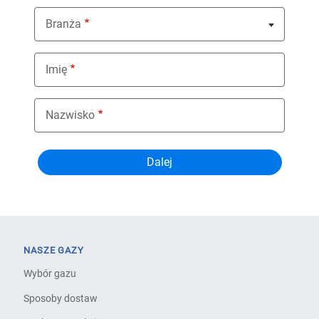
Branża
Nothing selected
Imię
Nazwisko
NASZE GAZY
Wybór gazu
Sposoby dostaw