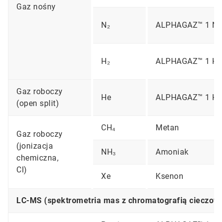
Gaz nośny
N₂
ALPHAGAZ™ 1 N
H₂
ALPHAGAZ™ 1 H
Gaz roboczy
He
ALPHAGAZ™ 1 He
(open split)
CH₄
Metan
Gaz roboczy
(jonizacja
NH₃
Amoniak
chemiczna,
CI)
Xe
Ksenon
LC-MS (spektrometria mas z chromatografią cieczow