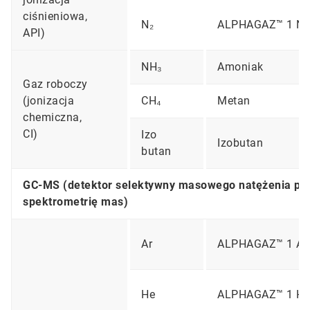
ciśnieniowa,
N₂
ALPHAGAZ™ 1 N
API)
NH₃
Amoniak
Gaz roboczy
(jonizacja
CH₄
Metan
chemiczna,
CI)
Izo
Izobutan
butan
GC-MS (detektor selektywny masowego natężenia pr
spektrometrię mas)
Ar
ALPHAGAZ™ 1 Ar
He
ALPHAGAZ™ 1 He