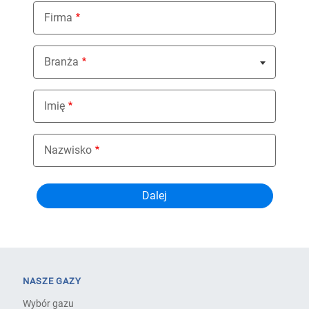
Firma
Branża
Nothing selected
Imię
Nazwisko
NASZE GAZY
Wybór gazu