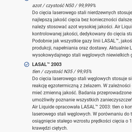
azot / czystość N50 / 99,999%
Do cięcia laserowego stali nierdzewnych stosuje
najlepszą jakość cięcia bez konieczności dalsze
należy stosować azot wysokiej jakości. Air Liq
kontrolowanej jakości, dedykowany do cięcia st
Podobnie jak wszystkie gazy linii LASAL™, jak
produkcji, napełniania oraz dostawy. Aktualnie
wysokowydajnego stali węglowych niewielkich 
LASAL™ 2003
tlen / czystość N35 / 99,95%
Do cięcia laserowego stali węglowych stosuje si
reakcję egzotermiczną z żelazem. W zależności 
mieć zmienną jakość. Badania przeprowadzone p
umożliwiły poznanie wszystkich zanieczyszczeń
Air Liquide opracowała LASAL™ 2003: tlen o kon
laserowego stali węglowych. W porównaniu do 
osiągnięcie stałego wzrostu prędkości cięcia o 
krawędzi ciętych.