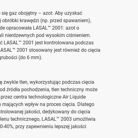
 się gaz obojętny – azot. Aby uzyskać
j obróbki krawędzi (np. przed spawaniem),
uide opracowała LASAL™ 2001: azot o
ali nierdzewnych pod wysokim ciśnieniem.
ość LASAL™ 2001 jest kontrolowana podczas
 LASAL™ 2001 stosowany jest również do cięcia
grubości (do 6 mm).
ę zwykle tlen, wykorzystując podczas cięcia
od źródła pochodzenia, tlen techniczny może
rzez centra technologiczne Air Liquide
 mających wpływ na proces cięcia. Dlatego
trolowanej jakości, dedykowany do cięcia
tlenu technicznego, LASAL™ 2003 umożliwia
10-40%, przy zapewnieniu lepszej jakości