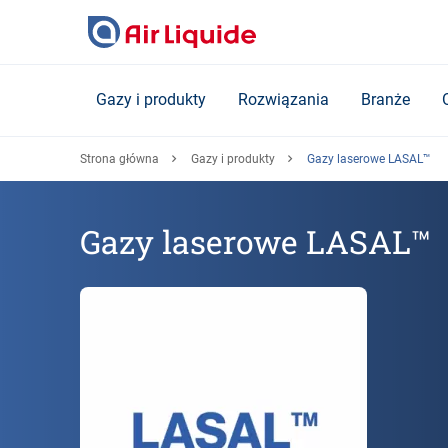
Skip
to
main
content
Gazy i produkty
Rozwiązania
Branże
Strona główna
Gazy i produkty
Gazy laserowe LASAL™
Gazy laserowe LASAL™