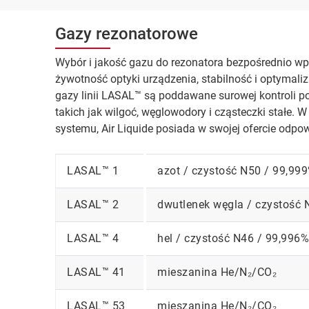
Gazy rezonatorowe
Wybór i jakość gazu do rezonatora bezpośrednio wp
żywotność optyki urządzenia, stabilność i optymali
gazy linii LASAL™ są poddawane surowej kontroli 
takich jak wilgoć, węglowodory i cząsteczki stałe. 
systemu, Air Liquide posiada w swojej ofercie odpo
LASAL™ 1
azot / czystość N50 / 99,99
LASAL™ 2
dwutlenek węgla / czystość 
LASAL™ 4
hel / czystość N46 / 99,996%
LASAL™ 41
mieszanina He/N₂/CO₂
LASAL™ 53
mieszanina He/N₂/CO₂