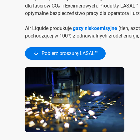
dla laserów CO₂ i Excimerowych. Produkty LASAL™
optymalne bezpieczeństwo pracy dla operatora i ur
Air Liquide produkuje
gazy niskoemisyjne
(tlen, azo
pochodzącej w 100% z odnawialnych źródeł energii,
Pobierz broszurę LASAL™