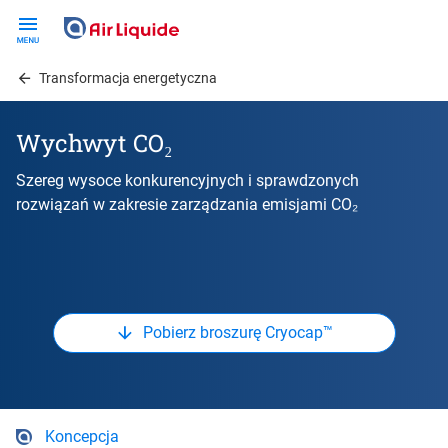
Skip
to
main
Transformacja energetyczna
content
Wychwyt CO₂
Szereg wysoce konkurencyjnych i sprawdzonych
rozwiązań w zakresie zarządzania emisjami CO₂
Pobierz broszurę Cryocap™
Koncepcja