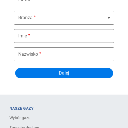
Branża
Nothing selected
Imię
Nazwisko
NASZE GAZY
Wybór gazu
Sposoby dostaw