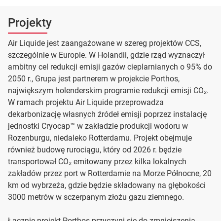
Projekty
Air Liquide jest zaangażowane w szereg projektów CCS,
szczególnie w Europie. W Holandii, gdzie rząd wyznaczył
ambitny cel redukcji emisji gazów cieplarnianych o 95% do
2050 r., Grupa jest partnerem w projekcie Porthos,
największym holenderskim programie redukcji emisji CO₂.
W ramach projektu Air Liquide przeprowadza
dekarbonizację własnych źródeł emisji poprzez instalację
jednostki Cryocap™ w zakładzie produkcji wodoru w
Rozenburgu, niedaleko Rotterdamu. Projekt obejmuje
również budowę rurociągu, który od 2026 r. będzie
transportował CO₂ emitowany przez kilka lokalnych
zakładów przez port w Rotterdamie na Morze Północne, 20
km od wybrzeża, gdzie będzie składowany na głębokości
3000 metrów w sczerpanym złożu gazu ziemnego.
Łącznie projekt Porthos przyczyni się do zmniejszenia