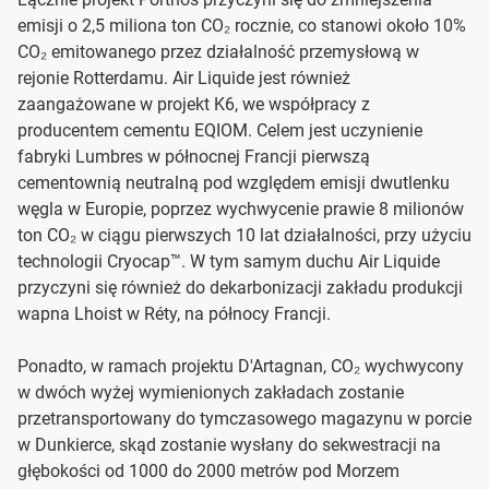
emisji o 2,5 miliona ton CO₂ rocznie, co stanowi około 10%
CO₂ emitowanego przez działalność przemysłową w
rejonie Rotterdamu. Air Liquide jest również
zaangażowane w projekt K6, we współpracy z
producentem cementu EQIOM. Celem jest uczynienie
fabryki Lumbres w północnej Francji pierwszą
cementownią neutralną pod względem emisji dwutlenku
węgla w Europie, poprzez wychwycenie prawie 8 milionów
ton CO₂ w ciągu pierwszych 10 lat działalności, przy użyciu
technologii Cryocap™. W tym samym duchu Air Liquide
przyczyni się również do dekarbonizacji zakładu produkcji
wapna Lhoist w Réty, na północy Francji.
Ponadto, w ramach projektu D'Artagnan, CO₂ wychwycony
w dwóch wyżej wymienionych zakładach zostanie
przetransportowany do tymczasowego magazynu w porcie
w Dunkierce, skąd zostanie wysłany do sekwestracji na
głębokości od 1000 do 2000 metrów pod Morzem