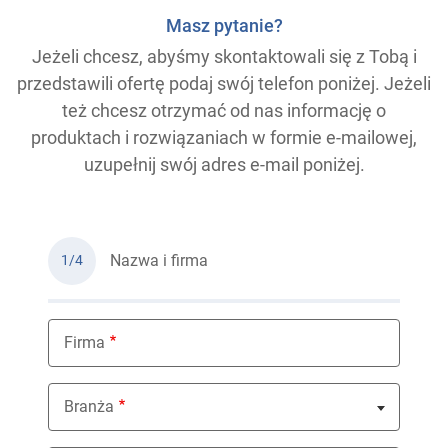
Masz pytanie?
Jeżeli chcesz, abyśmy skontaktowali się z Tobą i
przedstawili ofertę podaj swój telefon poniżej. Jeżeli
też chcesz otrzymać od nas informację o
produktach i rozwiązaniach w formie e-mailowej,
uzupełnij swój adres e-mail poniżej.
Nazwa i firma
1/4
Firma
Branża
Nothing selected