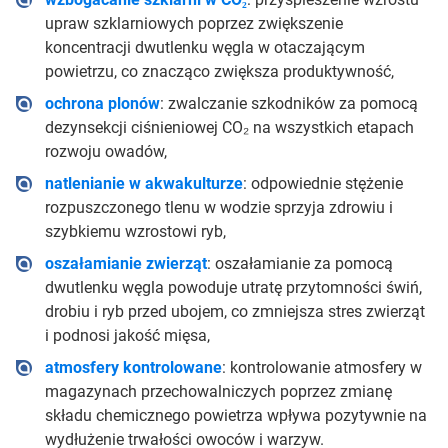
upraw szklarniowych poprzez zwiększenie
koncentracji dwutlenku węgla w otaczającym
powietrzu, co znacząco zwiększa produktywność,
ochrona plonów
: zwalczanie szkodników za pomocą
dezynsekcji ciśnieniowej CO₂ na wszystkich etapach
rozwoju owadów,
natlenianie w akwakulturze
: odpowiednie stężenie
rozpuszczonego tlenu w wodzie sprzyja zdrowiu i
szybkiemu wzrostowi ryb,
oszałamianie zwierząt
: oszałamianie za pomocą
dwutlenku węgla powoduje utratę przytomności świń,
drobiu i ryb przed ubojem, co zmniejsza stres zwierząt
i podnosi jakość mięsa,
atmosfery kontrolowane
: kontrolowanie atmosfery w
magazynach przechowalniczych poprzez zmianę
składu chemicznego powietrza wpływa pozytywnie na
wydłużenie trwałości owoców i warzyw.