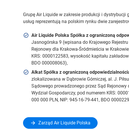
Grupę Air Liquide w zakresie produkcji i dystrybucji
usług reprezentują na polskim rynku dwie zarejestro
Air Liquide Polska Spółka z ograniczoną odpow
Jasnogórska 9 (wpisana do Krajowego Rejestr
Rejonowy dla Krakowa-Śródmieścia w Krakowie
KRS: 0000122583, wysokość kapitału zakładowe
BDO 000008063),
Alkat Spółka z ograniczoną odpowiedzialności
zlokalizowana w Dąbrowie Górniczej, al. J. Pił
Sądowego prowadzonego przez Sąd Rejonowy dl
Wydział Gospodarczy, pod numerem KRS: 00001
000 000 PLN, NIP: 945-16-79-441, BDO 0000229
Zarząd Air Liquide Polska