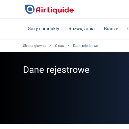
Skip
to
main
content
Gazy i produkty
Rozwiązania
Branże
Strona główna
O nas
Dane rejestrowe
Dane rejestrowe