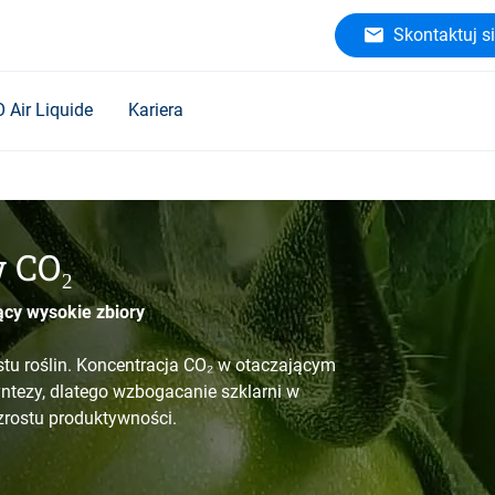
Skontaktuj si
O Air Liquide
Kariera
 CO₂
cy wysokie zbiory
stu roślin. Koncentracja CO₂ w otaczającym
ntezy, dlatego wzbogacanie szklarni w
rostu produktywności.