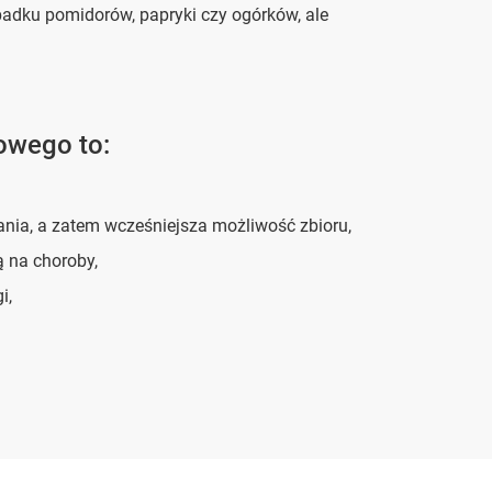
adku pomidorów, papryki czy ogórków, ale
owego to:
ania, a zatem wcześniejsza możliwość zbioru,
ą na choroby,
i,