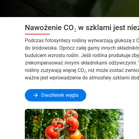
Nawożenie CO₂ w szklarni jest ni
Podczas fotosyntezy rośliny wytwarzają glukozę z CO
do środowiska. Oprócz całej gamy innych składnik
budulcem wzrostu roślin. Jeśli roślina produkuje zb
zrekompensować innymi składnikami odżywczymi. W z
rośliny zużywają więcej CO₂, niż może zostać zwróc
ważne jest wprowadzenie do atmosfery szklarni do
Dwutlenek węgla