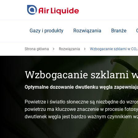
Skip
to
main
content
Gazy i produkty
Rozwiązania
Branże
Strona główna
Rozwiązania
Wzbogacanie szklarni w CO₂
Wzbogacanie szklarni w
Optymalne dozowanie dwutlenku węgla zapewniają
Powietrze i światło słoneczne są niezbędne do wzro
powietrzu ma kluczowe znaczenie w procesie fotosy
dwutlenek węgla jest bardzo ważnym czynnikiem wz