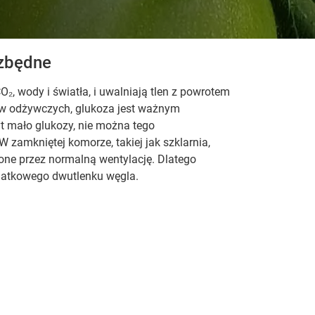
ezbędne
₂, wody i światła, i uwalniają tlen z powrotem
ów odżywczych, glukoza jest ważnym
yt mało glukozy, nie można tego
amkniętej komorze, takiej jak szklarnia,
one przez normalną wentylację. Dlatego
datkowego dwutlenku węgla.