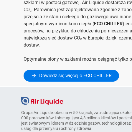
szklarni w postaci gazowej. Air Liquide dostarcza 
CO₂. Parownica jest zaprojektowana zgodnie z za
przejścia ze stanu ciekłego do gazowego uwalniane s
specjalnym wymiennikom ciepła (
ECO CHILLER
) en
procesów, na przykład do chłodzenia pomieszczenia
największą sieć dostaw CO₂ w Europie, dzięki czem
dostaw.
Optymalne plony w szklarni można osiągnąć tylko 
Dowiedz się więcej o ECO CHILLER
Grupa Air Liquide, obecna w 59 krajach, zatrudniająca około
000 pracowników i obsługująca 4,3 miliona klientów i pacjen
jest światowym liderem w dziedzinie gazów, technologii oraz
usług dla przemysłu i ochrony zdrowia.