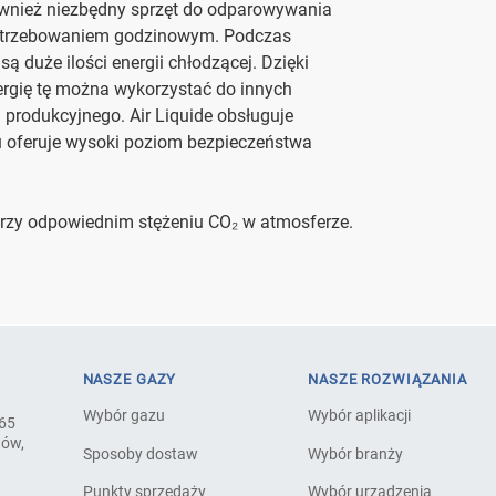
również niezbędny sprzęt do odparowywania
potrzebowaniem godzinowym. Podczas
ą duże ilości energii chłodzącej. Dzięki
ergię tę można wykorzystać do innych
 produkcyjnego. Air Liquide obsługuje
u oferuje wysoki poziom bezpieczeństwa
przy odpowiednim stężeniu CO₂ w atmosferze.
NASZE GAZY
NASZE ROZWIĄZANIA
Wybór gazu
Wybór aplikacji
 65
tów,
Sposoby dostaw
Wybór branży
Punkty sprzedaży
Wybór urządzenia