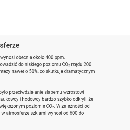
sferze
wynosi obecnie około 400 ppm.
rowadzić do niskiego poziomu CO₂ rzędu 200
yntezy nawet o 50%, co skutkuje dramatycznym
yło przeciwdziałanie słabemu wzrostowi
kowcy i hodowcy bardzo szybko odkryli, że
zwiększonym poziomie CO₂. W zależności od
₂ w atmosferze szklarni wynosi od 600 do