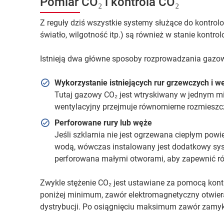
Pomiar CO₂ i kontrola CO₂
Z reguły dziś wszystkie systemy służące do kontrol
światło, wilgotność itp.) są również w stanie kont
Istnieją dwa główne sposoby rozprowadzania gazow
Wykorzystanie istniejących rur grzewczych i w
Tutaj gazowy CO₂ jest wtryskiwany w jednym mi
wentylacyjny przejmuje równomierne rozmieszcz
Perforowane rury lub węże
Jeśli szklarnia nie jest ogrzewana ciepłym powi
wodą, wówczas instalowany jest dodatkowy syste
perforowana małymi otworami, aby zapewnić ró
Zwykle stężenie CO₂ jest ustawiane za pomocą kontr
poniżej minimum, zawór elektromagnetyczny otwier
dystrybucji. Po osiągnięciu maksimum zawór zamyk