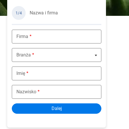
Nazwa i firma
1/4
Firma
Branża
Nothing selected
Imię
Nazwisko