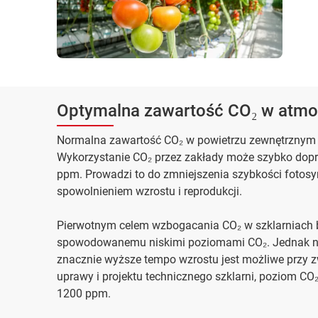
Optymalna zawartość CO₂ w atmo
Normalna zawartość CO₂ w powietrzu zewnętrznym 
Wykorzystanie CO₂ przez zakłady może szybko dop
ppm. Prowadzi to do zmniejszenia szybkości fotos
spowolnieniem wzrostu i reprodukcji.
Pierwotnym celem wzbogacania CO₂ w szklarniach b
spowodowanemu niskimi poziomami CO₂. Jednak nau
znacznie wyższe tempo wzrostu jest możliwe przy 
uprawy i projektu technicznego szklarni, poziom CO
1200 ppm.