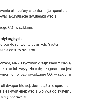
owania atmosfery w szklarni (temperatura,
rolować akumulację dwutlenku węgla.
ego CO₂ w szklarni:
entylacyjnych
ejscu do rur wentylacyjnych. System
enie gazu w szklarni.
etrzem, ale klasycznym grzejnikiem z ciepłą
m rur lub węży. Na całej długości rura jest
wnomierne rozprowadzanie CO₂ w szklarni.
oli dwupunktowej. Jeśli stężenie spadnie
a się i dwutlenek węgla wpływa do systemu
a się ponownie.