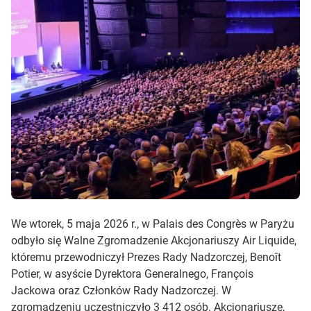
We wtorek, 5 maja 2026 r., w Palais des Congrès w Paryżu
odbyło się Walne Zgromadzenie Akcjonariuszy Air Liquide,
któremu przewodniczył Prezes Rady Nadzorczej, Benoît
Potier, w asyście Dyrektora Generalnego, François
Jackowa oraz Członków Rady Nadzorczej. W
zgromadzeniu uczestniczyło 3 412 osób. Akcjonariusze,