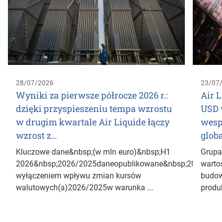
28/07/2026
23/07
Wyniki za pierwsze półrocze 2026 r.:
Air 
dzięki przyspieszeniu tempa wzrostu
USD 
w drugim kwartale Air Liquide łączy
wesp
wzrost z…
glob
Kluczowe dane&nbsp;(w mln euro)&nbsp;H1
Grupa 
2026&nbsp;2026/2025daneopublikowane&nbsp;2026/202
warto
wyłączeniem wpływu zmian kursów
budow
walutowych(a)2026/2025w warunka ...
produ