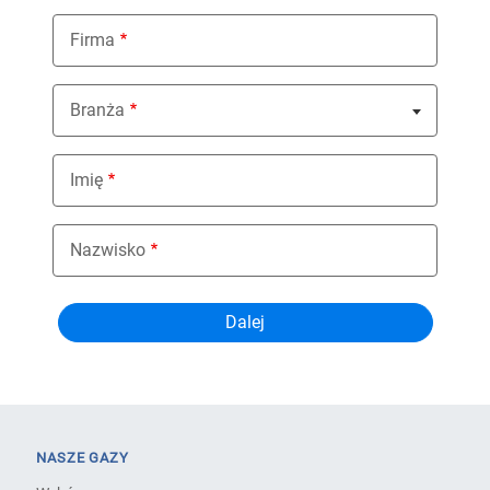
Firma
Branża
Nothing selected
Imię
Nazwisko
NASZE GAZY