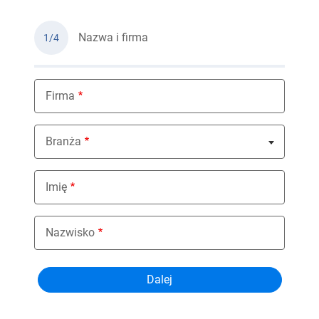
Nazwa i firma
1/4
Firma
Branża
Nothing selected
Imię
Nazwisko