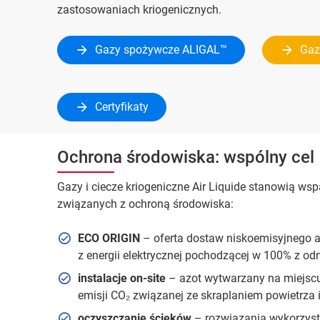
zastosowaniach kriogenicznych.
Gazy spożywcze ALIGAL™
Gaz
Certyfikaty
Ochrona środowiska: wspólny cel
Gazy i ciecze kriogeniczne Air Liquide stanowią ws
związanych z ochroną środowiska:
ECO ORIGIN
– oferta dostaw niskoemisyjnego az
z energii elektrycznej pochodzącej w 100% z odn
instalacje on-site
– azot wytwarzany na miejscu
emisji CO₂ związanej ze skraplaniem powietrza i
oczyszczanie ścieków
– rozwiązania wykorzystu