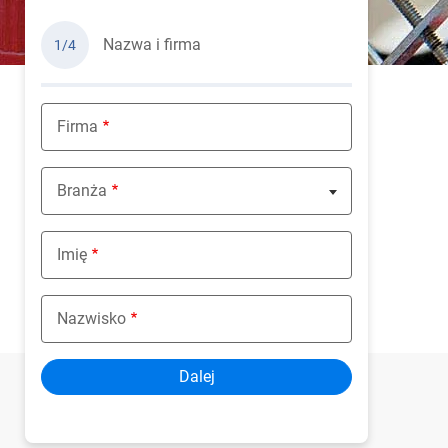
Nazwa i firma
1/4
Firma
Branża
Nothing selected
Imię
Nazwisko