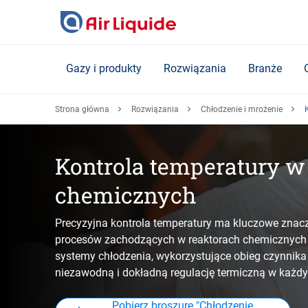
Skip
to
main
content
Gazy i produkty
Rozwiązania
Branże
Strona główna
Rozwiązania
Chłodzenie i mrożenie
Kontrola temperatury w 
chemicznych
Precyzyjna kontrola temperatury ma kluczowe znacz
procesów zachodzących w reaktorach chemicznych 
systemy chłodzenia, wykorzystujące obieg czynnik
niezawodną i dokładną regulację termiczną w każd
Pobierz broszurę "Chłodzenie