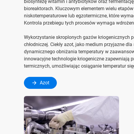
biosyntezę witamin i antybiotyków oraz fermentację
bioreaktorach. Kluczowym elementem wielu etapów 
niskotemperaturowe lub egzotermiczne, które wyma
Kontrola przebiegu tych procesów wymaga wdrożen
Wykorzystanie skroplonych gazów kriogenicznych 
chłodniczej. Ciekły azot, jako medium przyjazne dla
dynamicznego obniżania temperatury w zaawansow
innowacyjne technologie kriogeniczne zapewniają p
termicznych, umożliwiając osiąganie temperatur si
Azot