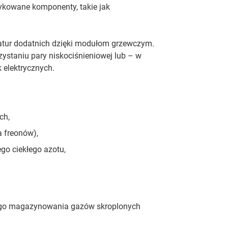
kowane komponenty, takie jak
atur dodatnich dzięki modułom grzewczym.
ystaniu pary niskociśnieniowej lub – w
 elektrycznych.
ch,
a freonów),
go ciekłego azotu,
nego magazynowania gazów skroplonych