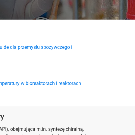
quide dla przemysłu spożywczego i
peratury w bioreaktorach i reaktorach
ry
I), obejmująca m.in. syntezę chiralną,