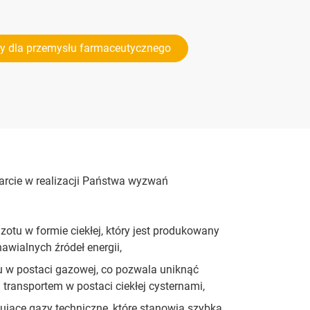
y dla przemysłu farmaceutycznego
parcie w realizacji Państwa wyzwań
otu w formie ciekłej, który jest produkowany
awialnych źródeł energii,
 w postaci gazowej, co pozwala uniknąć
 transportem w postaci ciekłej cysternami,
jące gazy techniczne, które stanowią szybką,