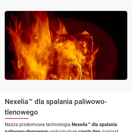
Nexelia™ dla spalania paliwowo-
tlenowego
Nasza przełomowa technologia
Nexelia™ dla spalania
paliwowo-tlenowego
wykorzystuje
czysty tlen
zamiast