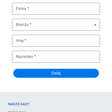
Firma
Branża
Nothing selected
Imię
Nazwisko
NASZE GAZY