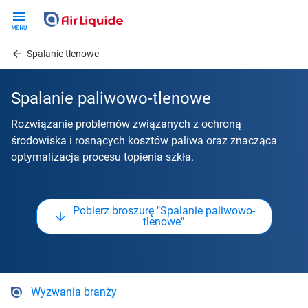
Skip
to
main
Spalanie tlenowe
content
Spalanie paliwowo-tlenowe
Rozwiązanie problemów związanych z ochroną
środowiska i rosnących kosztów paliwa oraz znacząca
optymalizacja procesu topienia szkła.
Pobierz broszurę "Spalanie paliwowo-
tlenowe"
Wyzwania branży