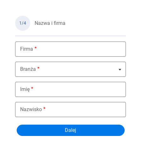
Nazwa i firma
1/4
Firma
Branża
Nothing selected
Imię
Nazwisko