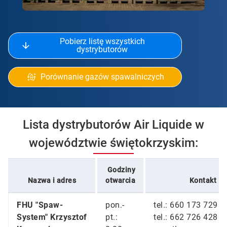
Pobierz listę wszystkich
dystrybutorów
Porównanie gazów spawalniczych
Lista dystrybutorów Air Liquide w
województwie świętokrzyskim:
Godziny
Nazwa i adres
otwarcia
Kontakt
FHU "Spaw-
pon.-
tel.: 660 173 729
System" Krzysztof
pt.:
tel.: 662 726 428