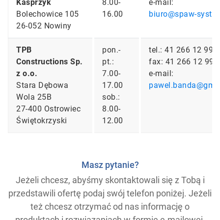
Kasprzyk
8.00-
e-mail:
Bolechowice 105
16.00
biuro@spaw-system
26-052 Nowiny
TPB
pon.-
tel.: 41 266 12 99
Constructions Sp.
pt.:
fax: 41 266 12 99
z o.o.
7.00-
e-mail:
Stara Dębowa
17.00
pawel.banda@gma
Wola 25B
sob.:
27-400 Ostrowiec
8.00-
Świętokrzyski
12.00
Masz pytanie?
Jeżeli chcesz, abyśmy skontaktowali się z Tobą i
przedstawili ofertę podaj swój telefon poniżej. Jeżeli
też chcesz otrzymać od nas informację o
produktach i rozwiązaniach w formie e-mailowej,