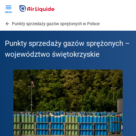
Skip
to
main
Punkty sprzedaży gazów sprężonych w Polsce
content
Punkty sprzedaży gazów sprężonych –
województwo świętokrzyskie