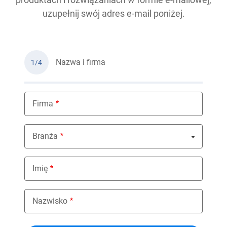
uzupełnij swój adres e-mail poniżej.
Nazwa i firma
1/4
Firma
Branża
Nothing selected
Imię
Nazwisko