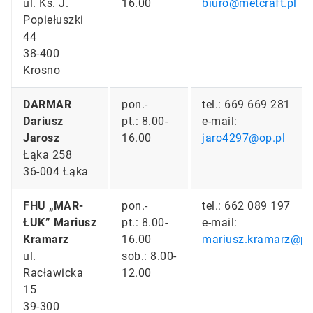
ul. Ks. J.
16.00
biuro@metcraft.pl
Popiełuszki
44
38-400
Krosno
DARMAR
pon.-
tel.: 669 669 281
Dariusz
pt.: 8.00-
e-mail:
Jarosz
16.00
jaro4297@op.pl
Łąka 258
36-004 Łąka
FHU „MAR-
pon.-
tel.: 662 089 197
ŁUK” Mariusz
pt.: 8.00-
e-mail:
Kramarz
16.00
mariusz.kramarz@po
ul.
sob.: 8.00-
Racławicka
12.00
15
39-300