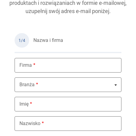
produktach i rozwiązaniach w formie e-mailowej,
uzupełnij swój adres e-mail poniżej.
Nazwa i firma
1/4
Firma
Branża
Nothing selected
Imię
Nazwisko