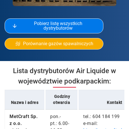
Pobierz listę wszystkich
dystrybutorów
Porównanie gazów spawalniczych
Lista dystrybutorów Air Liquide w
województwie podkarpackim:
Godziny
Nazwa i adres
otwarcia
Kontakt
MetCraft Sp.
pon.-
tel.: 604 184 199
z o.o.
pt.: 6.00-
e-mail: