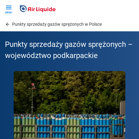
Skip
to
main
Punkty sprzedaży gazów sprężonych w Polsce
content
Punkty sprzedaży gazów sprężonych –
województwo podkarpackie