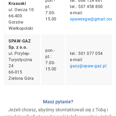
pon.-
tel.: 668 124 861
Krasuski
pt.:
tel.: 507 458 800
ul. Owcza 10
7.00-
e-mail:
66-400
15.00
spawexgw@gmail.com
Gorzów
Wielkopolski
SPAW-GAZ
Sp. z o.o.
pon.-
ul. Przylep-
tel.: 501 077 054
pt.:
Turystyczna
e-mail:
7.00-
24
gazy@spaw-gaz.pl
15.00
66-015
Zielona Góra
Masz pytanie?
Jeżeli chcesz, abyśmy skontaktowali się z Tobą i