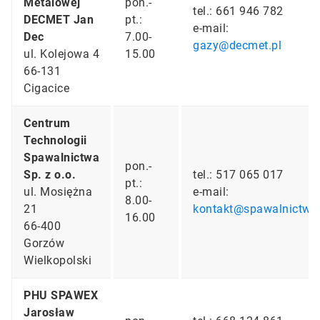
Metalowej
pon.-
tel.: 661 946 782
DECMET Jan
pt.:
e-mail:
Dec
7.00-
gazy@decmet.pl
ul. Kolejowa 4
15.00
66-131
Cigacice
Centrum
Technologii
Spawalnictwa
pon.-
Sp. z o.o.
tel.: 517 065 017
pt.:
ul. Mosiężna
e-mail:
8.00-
21
kontakt@spawalnictwo
16.00
66-400
Gorzów
Wielkopolski
PHU SPAWEX
Jarosław