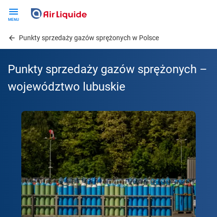
Skip
to
main
Punkty sprzedaży gazów sprężonych w Polsce
content
Punkty sprzedaży gazów sprężonych –
województwo lubuskie