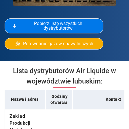
Pobierz listę wszystkich
dystrybutorów
Porównanie gazów spawalniczych
Lista dystrybutorów Air Liquide w
województwie lubuskim:
Godziny
Nazwa i adres
Kontakt
otwarcia
Zakład
Produkcji