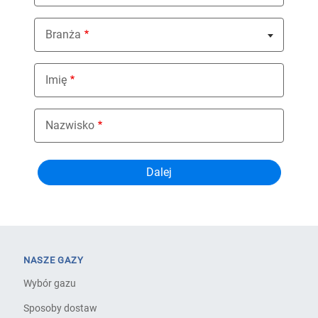
Branża
Nothing selected
Imię
Nazwisko
NASZE GAZY
Wybór gazu
Sposoby dostaw