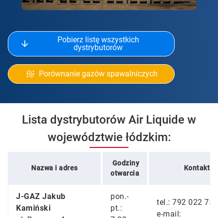
Pobierz listę wszystkich
dystrybutorów
Porównanie gazów spawalniczych
Lista dystrybutorów Air Liquide w
województwie łódzkim:
Godziny
Nazwa i adres
Kontakt
otwarcia
J-GAZ Jakub
pon.-
tel.: 792 022 75
Kamiński
pt.:
e-mail: