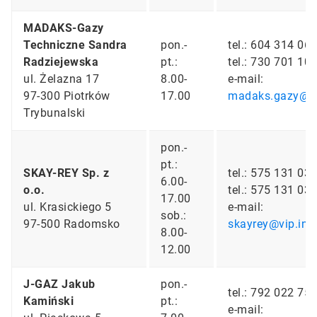
MADAKS-Gazy
Techniczne Sandra
pon.-
tel.: 604 314 06
Radziejewska
pt.:
tel.: 730 701 10
ul. Żelazna 17
8.00-
e-mail:
97-300 Piotrków
17.00
madaks.gazy@o2
Trybunalski
pon.-
pt.:
SKAY-REY Sp. z
tel.: 575 131 03
6.00-
o.o.
tel.: 575 131 03
17.00
ul. Krasickiego 5
e-mail:
sob.:
97-500 Radomsko
skayrey@vip.inte
8.00-
12.00
J-GAZ Jakub
pon.-
tel.: 792 022 75
Kamiński
pt.:
e-mail: