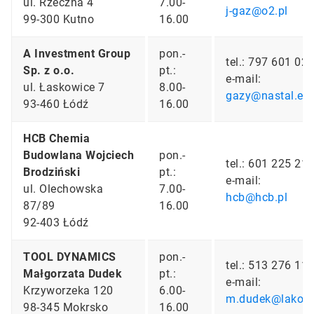
ul. Rzeczna 4
7.00-
j-gaz@o2.pl
99­-300 Kutno
16.00
A Investment Group
pon.-
tel.: 797 601 02
Sp. z o.o.
pt.:
e-mail:
ul. Łaskowice 7
8.00-
gazy@nastal.eu
93-460 Łódź
16.00
HCB Chemia
Budowlana Wojciech
pon.-
tel.: 601 225 21
Brodziński
pt.:
e-mail:
ul. Olechowska
7.00-
hcb@hcb.pl
87/89
16.00
92-403 Łódź
TOOL DYNAMICS
pon.-
tel.: 513 276 11
Małgorzata Dudek
pt.:
e-mail:
Krzyworzeka 120
6.00-
m.dudek@lakol.p
98-345 Mokrsko
16.00