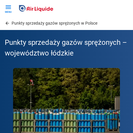
Skip
to
main
Punkty sprzedaży gazów sprężonych w Polsce
content
Punkty sprzedaży gazów sprężonych –
województwo łódzkie