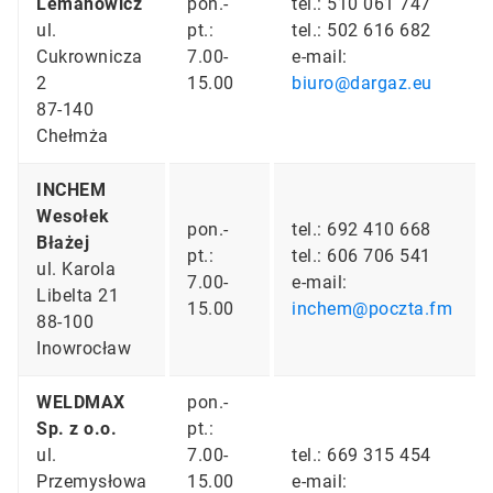
Lemanowicz
pon.-
tel.: 510 061 747
ul.
pt.:
tel.: 502 616 682
Cukrownicza
7.00-
e-mail:
2
15.00
biuro@dargaz.eu
87-140
Chełmża
INCHEM
Wesołek
pon.-
tel.: 692 410 668
Błażej
pt.:
tel.: 606 706 541
ul. Karola
7.00-
e-mail:
Libelta 21
15.00
inchem@poczta.fm
88-100
Inowrocław
WELDMAX
pon.-
Sp. z o.o.
pt.:
ul.
7.00-
tel.: 669 315 454
Przemysłowa
15.00
e-mail: