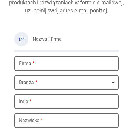
produktach i rozwiązaniach w formie e-mailowej,
uzupełnij swój adres e-mail poniżej.
Nazwa i firma
1/4
Firma
Branża
Nothing selected
Imię
Nazwisko