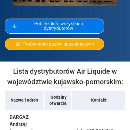
Pobierz listę wszystkich
dystrybutorów
Porównanie gazów spawalniczych
Lista dystrybutorów Air Liquide w
województwie kujawsko-pomorskim:
Godziny
Nazwa i adres
Kontakt
otwarcia
DARGAZ
Andrzej