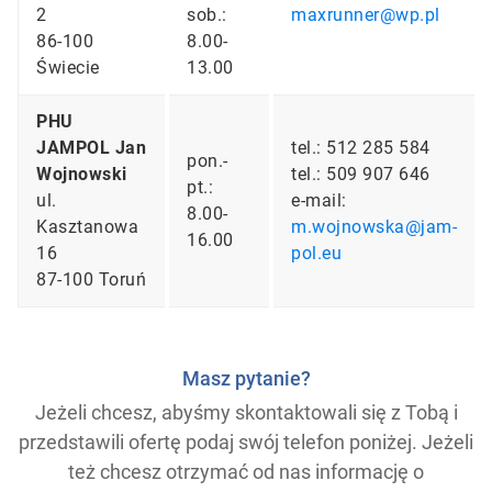
2
sob.:
maxrunner@wp.pl
86-100
8.00-
Świecie
13.00
PHU
JAMPOL Jan
tel.: 512 285 584
pon.-
Wojnowski
tel.: 509 907 646
pt.:
ul.
e-mail:
8.00-
Kasztanowa
m.wojnowska@jam-
16.00
16
pol.eu
87-100 Toruń
Masz pytanie?
Jeżeli chcesz, abyśmy skontaktowali się z Tobą i
przedstawili ofertę podaj swój telefon poniżej. Jeżeli
też chcesz otrzymać od nas informację o