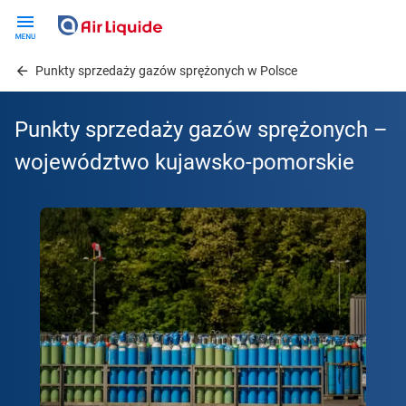
Skip
to
main
Punkty sprzedaży gazów sprężonych w Polsce
content
Punkty sprzedaży gazów sprężonych –
województwo kujawsko-pomorskie