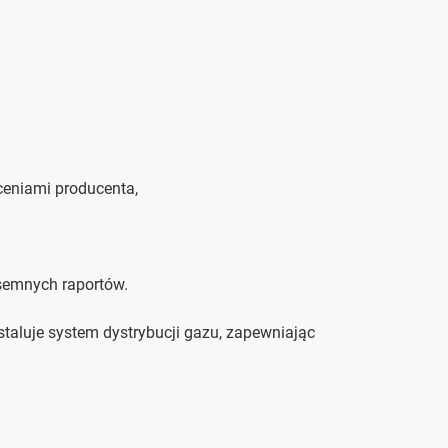
ceniami producenta,
semnych raportów.
staluje system dystrybucji gazu, zapewniając