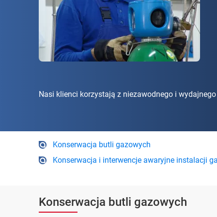
Nasi klienci korzystają z niezawodnego i wydajneg
Konserwacja butli gazowych
Konserwacja i interwencje awaryjne instalacji g
Konserwacja butli gazowych