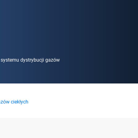
o systemu dystrybucji gazów
azów ciekłych