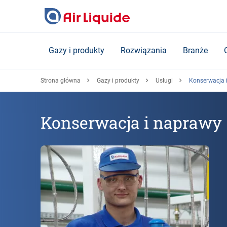
Skip
to
main
content
Gazy i produkty
Rozwiązania
Branże
Strona główna
Gazy i produkty
Usługi
Konserwacja 
Konserwacja i naprawy