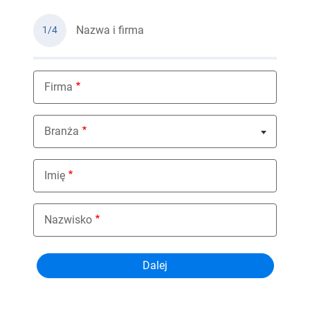
Nazwa i firma
1/4
Firma
Branża
Nothing selected
Imię
Nazwisko