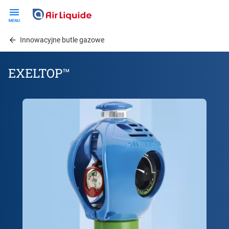
Skip
to
main
Innowacyjne butle gazowe
content
EXELTOP™