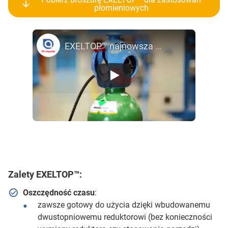
płomieniowych
EXELTOP™ najnowsza generacja zintegrowanych reduktorów
Zalety EXELTOP™
:
Oszczędność czasu
:
zawsze gotowy do użycia dzięki wbudowanemu
dwustopniowemu reduktorowi (bez konieczności