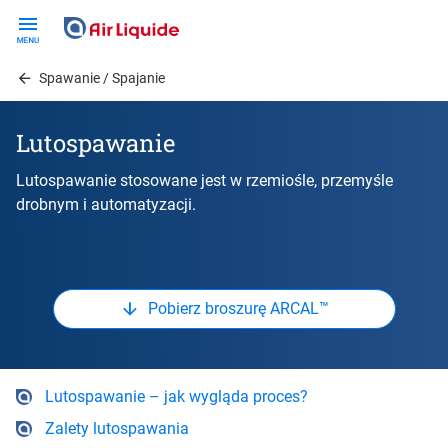
Skip
to
main
Spawanie / Spajanie
content
Lutospawanie
Lutospawanie stosowane jest w rzemiośle, przemyśle
drobnym i automatyzacji.
Pobierz broszurę ARCAL™
Lutospawanie – jak wygląda proces?
Zalety lutospawania